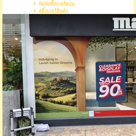
พิมพ์สติ๊กเกอร์ด่วน
สติ๊กเกอร์สินค้า
สติ๊กเกอร์ติดขวด
สติ๊กเกอร์ติดบัตร
สติ๊กเกอร์ใสด้านติดกระจก
สั่งทําสติ๊กเกอร์ไดคัท
ผลงานล่าสุด
ขั้นตอนการสั่งพิมพ์
บทความ
ติดต่อเรา